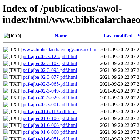
Index of /publications/awol-
index/html/www.biblicalarchaeo
Name
Last modified
S
www-biblicalarchaeology-org-uk.html
2021-09-20 22:07
2
pdf-ajba-02-3-125-pdf.html
2021-09-20 22:07
2
pdf-ajba-02-3-107-pdf.html
2021-09-20 22:07
2
pdf-ajba-02-3-093-pdf.html
2021-09-20 22:07
2
pdf-ajba-02-3-077-pdf.html
2021-09-20 22:07
2
pdf-ajba-02-3-065-pdf.html
2021-09-20 22:07
2
pdf-ajba-02-3-049-pdf.html
2021-09-20 22:07
2
pdf-ajba-02-3-029-pdf.html
2021-09-20 22:07
2
pdf-ajba-02-3-001-pdf.html
2021-09-20 22:07
2
pdf-ajba-01-6-113-pdf.html
2021-09-20 22:07
2
pdf-ajba-01-6-106-pdf.html
2021-09-20 22:07
2
pdf-ajba-01-6-066-pdf.html
2021-09-20 22:07
2
pdf-ajba-01-6-060-pdf.html
2021-09-20 22:07
2
pdf-ajba-01-6-051-pdf.html
2021-09-20 22:07
2